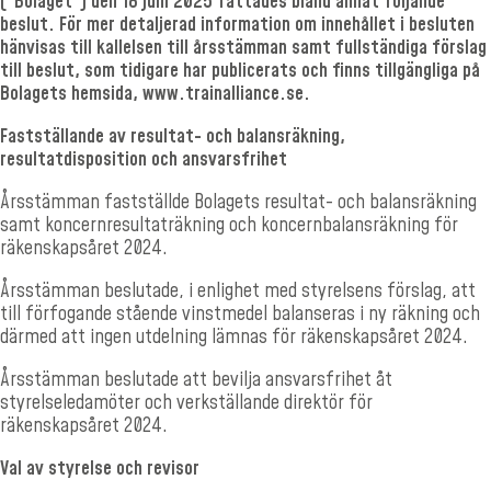
(”Bolaget”) den 18 juni 2025 fattades bland annat följande
beslut. För mer detaljerad information om innehållet i besluten
hänvisas till kallelsen till årsstämman samt fullständiga förslag
till beslut, som tidigare har publicerats och finns tillgängliga på
Bolagets hemsida, www.trainalliance.se.
Fastställande av resultat- och balansräkning,
resultatdisposition och ansvarsfrihet
Årsstämman fastställde Bolagets resultat- och balansräkning
samt koncernresultaträkning och koncernbalansräkning för
räkenskapsåret 2024.
Årsstämman beslutade, i enlighet med styrelsens förslag, att
till förfogande stående vinstmedel balanseras i ny räkning och
därmed att ingen utdelning lämnas för räkenskapsåret 2024.
Årsstämman beslutade att bevilja ansvarsfrihet åt
styrelseledamöter och verkställande direktör för
räkenskapsåret 2024.
Val av styrelse och revisor