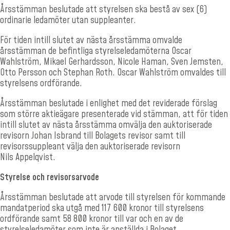
Årsstämman beslutade att styrelsen ska bestå av sex (6)
ordinarie ledamöter utan suppleanter.
För tiden intill slutet av nästa årsstämma omvalde
årsstämman de befintliga styrelseledamöterna Oscar
Wahlström, Mikael Gerhardsson, Nicole Haman, Sven Jemsten,
Otto Persson och Stephan Roth. Oscar Wahlström omvaldes till
styrelsens ordförande.
Årsstämman beslutade i enlighet med det reviderade förslag
som större aktieägare presenterade vid stämman, att för tiden
intill slutet av nästa årsstämma omvälja den auktoriserade
revisorn Johan
Isbrand till Bolagets revisor samt till
revisorssuppleant välja den auktoriserade revisorn
Nils
Appelqvist.
Styrelse och revisorsarvode
Årsstämman beslutade att arvode till styrelsen för kommande
mandatperiod ska utgå med 117 600 kronor till styrelsens
ordförande samt 58 800 kronor till var och en av de
styrelseledamöter som inte är anställda i Bolaget.