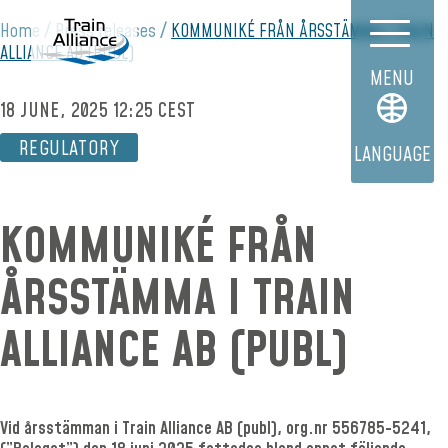
Home
Press releases
KOMMUNIKÉ FRÅN ÅRSSTÄMMA I TRAIN
ALLIANCE AB (PUBL)
MENU
18 JUNE, 2025 12:25 CEST
REGULATORY
LANGUAGE
KOMMUNIKÉ FRÅN
ÅRSSTÄMMA I TRAIN
ALLIANCE AB (PUBL)
Vid årsstämman i Train Alliance AB (publ), org.nr 556785-5241,