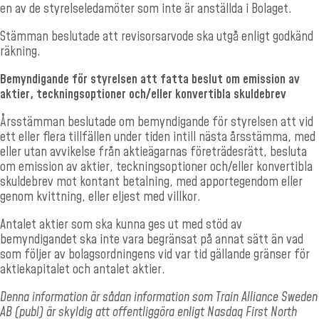
en av de styrelseledamöter som inte är anställda i Bolaget.
Stämman beslutade att revisorsarvode ska utgå enligt godkänd
räkning.
Bemyndigande för styrelsen att fatta beslut om emission av
aktier, teckningsoptioner och/eller konvertibla skuldebrev
Årsstämman beslutade om bemyndigande för styrelsen att vid
ett eller flera tillfällen under tiden intill nästa årsstämma, med
eller utan avvikelse från aktieägarnas företrädesrätt, besluta
om emission av aktier, teckningsoptioner och/eller konvertibla
skuldebrev mot kontant betalning, med apportegendom eller
genom kvittning, eller eljest med villkor.
Antalet aktier som ska kunna ges ut med stöd av
bemyndigandet ska inte vara begränsat på annat sätt än vad
som följer av bolagsordningens vid var tid gällande gränser för
aktiekapitalet och antalet aktier.
Denna information är sådan information som Train Alliance Sweden
AB (publ) är skyldig att offentliggöra enligt Nasdaq First North