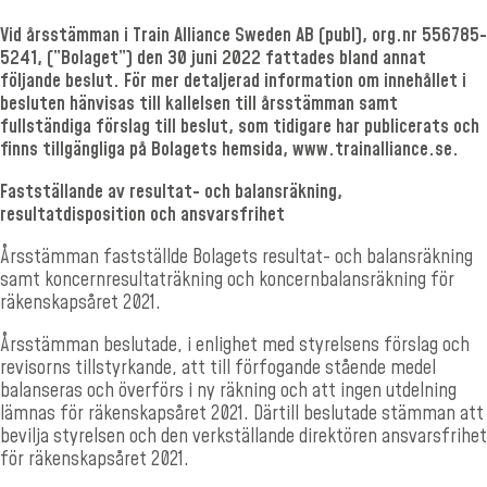
Vid årsstämman i Train Alliance Sweden AB (publ), org.nr 556785-
5241, (”Bolaget”) den 30 juni 2022 fattades bland annat
följande beslut. För mer detaljerad information om innehållet i
besluten hänvisas till kallelsen till årsstämman samt
fullständiga förslag till beslut, som tidigare har publicerats och
finns tillgängliga på Bolagets hemsida, www.trainalliance.se.
Fastställande av resultat- och balansräkning,
resultatdisposition och ansvarsfrihet
Årsstämman fastställde Bolagets resultat- och balansräkning
samt koncernresultaträkning och koncernbalansräkning för
räkenskapsåret 2021.
Årsstämman beslutade, i enlighet med styrelsens förslag och
revisorns tillstyrkande, att till förfogande stående medel
balanseras och överförs i ny räkning och att ingen utdelning
lämnas för räkenskapsåret 2021. Därtill beslutade stämman att
bevilja styrelsen och den verkställande direktören ansvarsfrihet
för räkenskapsåret 2021.