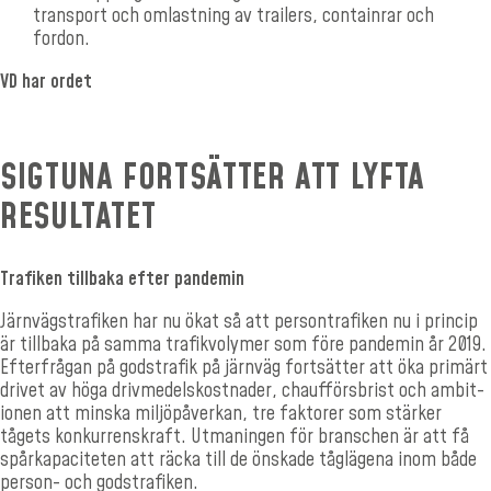
transport och omlastning av trailers, containrar och
fordon.
VD har ordet
SIGTUNA FORTSÄTTER ATT LYFTA
RESULTATET
Trafiken tillbaka efter pandemin
Järnvägstrafiken har nu ökat så att persontrafiken nu i princip
är tillbaka på samma trafikvolymer som före pandemin år 2019.
Efter­frågan på godstrafik på järnväg fortsätter att öka primärt
drivet av höga drivmedelskostnader, chaufförsbrist och ambit­
ionen att minska miljöpåverkan, tre faktorer som stärker
tågets konkurrenskraft. Utmaningen för branschen är att få
spår­kapaciteten att räcka till de önskade tåglägena inom både
person- och godstrafiken.