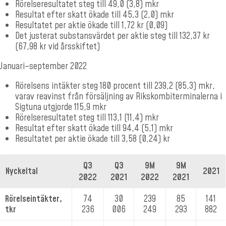
Rörelseresultatet steg till 49,0 (3,8) mkr
Resultat efter skatt ökade till 45,3 (2,0) mkr
Resultatet per aktie ökade till 1,72 kr (0,09)
Det justerat substansvärdet per aktie steg till 132,37 kr
(67,98 kr vid årsskiftet)
Januari–september 2022
Rörelsens intäkter steg 180 procent till 239,2 (85,3) mkr,
varav reavinst från försäljning av Rikskombiterminalerna i
Sigtuna utgjorde 115,9 mkr
Rörelseresultatet steg till 113,1 (11,4) mkr
Resultat efter skatt ökade till 94,4 (5,1) mkr
Resultatet per aktie ökade till 3,58 (0,24) kr
Q3
Q3
9M
9M
Nyckeltal
2021
2022
2021
2022
2021
Rörelseintäkter,
74
30
239
85
141
tkr
236
006
249
293
882