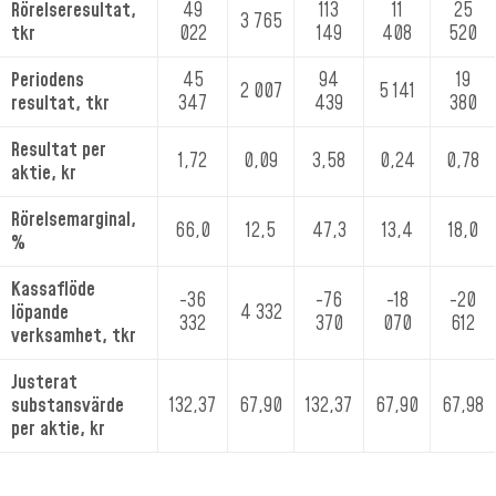
Rörelseresultat,
49
113
11
25
3 765
tkr
022
149
408
520
Periodens
45
94
19
2 007
5 141
resultat, tkr
347
439
380
Resultat per
1,72
0,09
3,58
0,24
0,78
aktie, kr
Rörelsemarginal,
66,0
12,5
47,3
13,4
18,0
%
Kassaflöde
-36
-76
-18
-20
löpande
4 332
332
370
070
612
verksamhet, tkr
Justerat
substansvärde
132,37
67,90
132,37
67,90
67,98
per aktie, kr