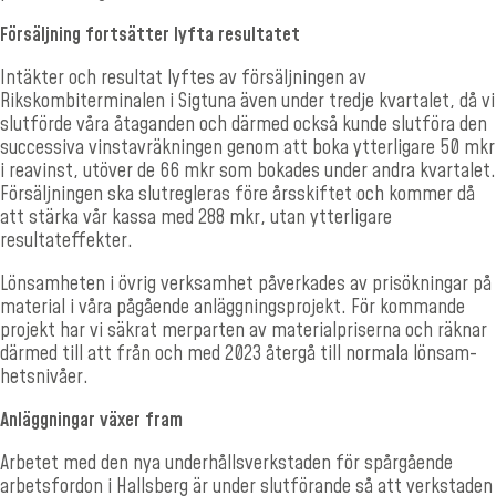
Försäljning fortsätter lyfta resultatet
Intäkter och resultat lyftes av försäljningen av
Rikskombitermi­nalen i Sigtuna även under tredje kvartalet, då vi
slutförde våra åtaganden och därmed också kunde slutföra den
successiva vinstavräkningen genom att boka ytterligare 50 mkr
i reavinst, utöver de 66 mkr som bokades under andra kvartalet.
Försälj­ningen ska slutregleras före årsskiftet och kommer då
att stärka vår kassa med 288 mkr, utan ytterligare
resultateffekter.
Lönsamheten i övrig verksamhet påverkades av prisökningar på
material i våra pågående anläggningsprojekt. För kommande
projekt har vi säkrat merparten av materialpriserna och räknar
därmed till att från och med 2023 återgå till normala lönsam­
hetsnivåer.
Anläggningar växer fram
Arbetet med den nya underhållsverkstaden för spårgående
arbetsfordon i Hallsberg är under slutförande så att verkstaden