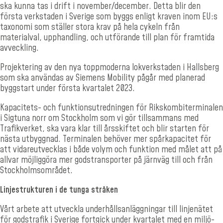
ska kunna tas i drift i november/december. Detta blir den
första verkstaden i Sverige som byggs enligt kraven inom EU:s
taxo­nomi som ställer stora krav på hela cykeln från
materialval, upp­handling, och utförande till plan för framtida
avveckling.
Projektering av den nya toppmoderna lokverkstaden i Hallsberg
som ska användas av Siemens Mobility pågår med planerad
byggstart under första kvartalet 2023.
Kapacitets- och funktionsutredningen för Rikskombiterminalen
i Sigtuna norr om Stockholm som vi gör tillsammans med
Trafikverket, ska vara klar till årsskiftet och blir starten för
nästa utbyggnad. Terminalen behöver mer spårkapacitet för
att vidare­utvecklas i både volym och funktion med målet att på
allvar möjliggöra mer godstransporter på järnväg till och från
Stock­holmsområdet.
Linjestrukturen i de tunga stråken
Vårt arbete att utveckla underhållsanläggningar till linjenätet
för godstrafik i Sverige fortgick under kvartalet med en miljö-