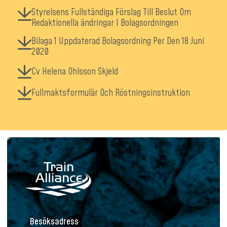
Styrelsens Fullständiga Förslag Till Beslut Om
Redaktionella ändringar I Bolagsordningen
Bilaga 1 Uppdaterad Bolagsordning Per Den 18 Juni
2020
Cv Helena Ohlsson Skjeld
Fullmaktsformulär Och Röstningsinstruktion
Besöksadress