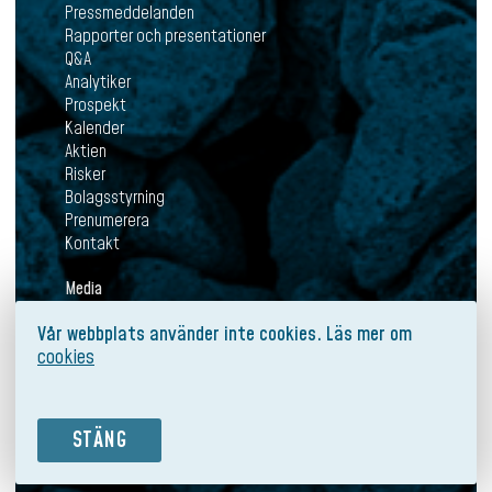
Pressmeddelanden
Rapporter och presentationer
Q&A
Analytiker
Prospekt
Kalender
Aktien
Risker
Bolagsstyrning
Prenumerera
Kontakt
Media
Aktuellt
Vår webbplats använder inte cookies. Läs mer om
Pressmeddelanden
cookies
Mediabank
Prenumerera
Kontakt
STÄNG