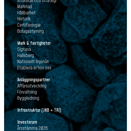
Affärsidé och strategi
Marknad
Hållbarhet
Historik
Certifieringar
Bolagsstyrning
Mark & fastigheter
Sigtuna
Hallsberg
Nationellt linjenät
Etablera er hos oss
Anläggningspartner
Affärsutveckling
Förvaltning
Byggledning
Infrastruktur (JNB + TRI)
Investerare
Årsstämma 2026