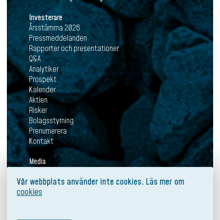
Investerare
Årsstämma 2026
Pressmeddelanden
Rapporter och presentationer
Q&A
Analytiker
Prospekt
Kalender
Aktien
Risker
Bolagsstyrning
Prenumerera
Kontakt
Media
Aktuellt
Vår webbplats använder inte cookies. Läs mer om
Pressmeddelanden
cookies
Mediabank
Prenumerera