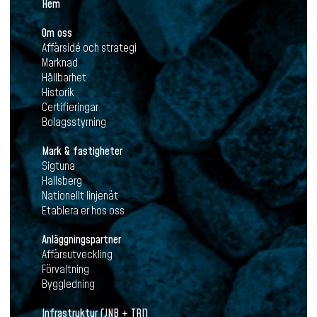
Hem
Om oss
Affärsidé och strategi
Marknad
Hållbarhet
Historik
Certifieringar
Bolagsstyrning
Mark & fastigheter
Sigtuna
Hallsberg
Nationellt linjenät
Etablera er hos oss
Anläggningspartner
Affärsutveckling
Förvaltning
Byggledning
Infrastruktur (JNB + TRI)