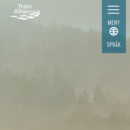
MENY
SPRÅK