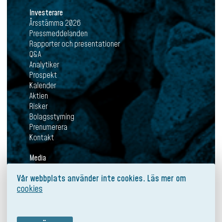
Investerare
Årsstämma 2026
Pressmeddelanden
Rapporter och presentationer
Q&A
Analytiker
Prospekt
Kalender
Aktien
Risker
Bolagsstyrning
Prenumerera
Kontakt
Media
Aktuellt
Vår webbplats använder inte cookies. Läs mer om
Pressmeddelanden
cookies
Mediabank
Prenumerera
Kontakt