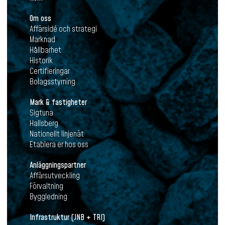
Om oss
Affärsidé och strategi
Marknad
Hållbarhet
Historik
Certifieringar
Bolagsstyrning
Mark & fastigheter
Sigtuna
Hallsberg
Nationellt linjenät
Etablera er hos oss
Anläggningspartner
Affärsutveckling
Förvaltning
Byggledning
Infrastruktur (JNB + TRI)