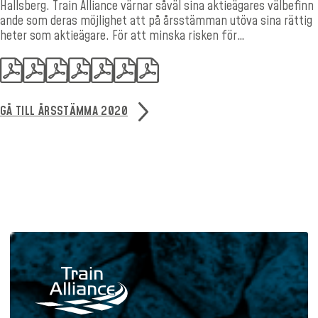
Hallsberg. Train Alliance värnar såväl sina aktieägares välbefinn
ande som deras möjlighet att på årsstämman utöva sina rättig
heter som aktieägare. För att minska risken för…
GÅ TILL ÅRSSTÄMMA 2020