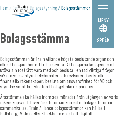
Hem
Om oss
Bolagsstyrning
Bolagsstämmor
MENY
Bolagsstämma
SPRÅK
Bolagsstämman är Train Alliance högsta beslutande organ och
alla aktieägare har rätt att närvara. Aktieägarna kan genom att
utöva sin rösträtt vara med och besluta i en rad viktiga frågor
såsom val av styrelseledamöter och revisorer, fastställa
finansiella räkenskaper, besluta om ansvarsfrihet för VD och
styrelse samt hur vinsten i bolaget ska disponeras.
Årsstämma ska hållas inom sex månader från utgången av varje
räkenskapsår. Utöver årsstämman kan extra bolagsstämmor
sammankallas. Train Alliance bolagsstämmor kan hållas i
Hallsberg, Malmö eller Stockholm eller helt digitalt.