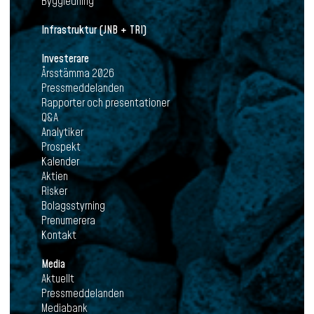
Byggledning
Infrastruktur (JNB + TRI)
Investerare
Årsstämma 2026
Pressmeddelanden
Rapporter och presentationer
Q&A
Analytiker
Prospekt
Kalender
Aktien
Risker
Bolagsstyrning
Prenumerera
Kontakt
Media
Aktuellt
Pressmeddelanden
Mediabank