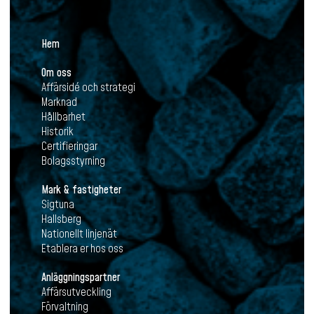
Hem
Om oss
Affärsidé och strategi
Marknad
Hållbarhet
Historik
Certifieringar
Bolagsstyrning
Mark & fastigheter
Sigtuna
Hallsberg
Nationellt linjenät
Etablera er hos oss
Anläggningspartner
Affärsutveckling
Förvaltning