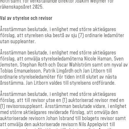
Roth samt för verkställande direktör Joakim Weijmer för
räkenskapsåret 2025.
Val av styrelse och revisor
Årsstämman beslutade, i enlighet med större aktieägares
förslag, att styrelsen ska bestå av sju (7) ordinarie ledamöter
utan suppleanter.
Årsstämman beslutade, i enlighet med större aktieägares
förslag, att omvälja styrelseledamöterna Nicole Haman, Sven
Jemsten, Stephan Roth och Oscar Wahlström samt om nyval av
Tobias Emanuelsson, Patrik Lingårdh och Jan Litborn till
ordinarie styrelseledamöter för tiden intill slutet av nästa
årsstämma. Jan Litborn valdes till styrelsens ordförande.
Årsstämman beslutade, i enlighet med större aktieägares
förslag, att till revisor utse en (1) auktoriserad revisor med en
(1) revisorssuppleant. Årsstämman beslutade vidare, i enlighet
med större aktieägares reviderade förslag, att omvälja den
auktoriserade revisorn Johan Isbrand till bolagets revisor samt
att omvälja den auktoriserade revisorn Nils Appelqvist till