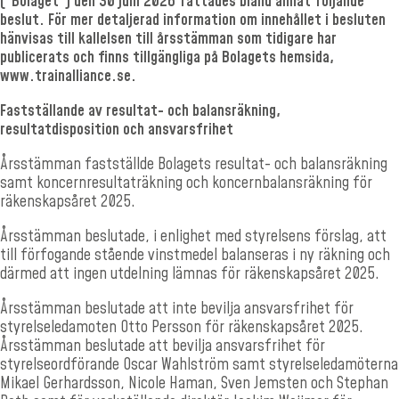
(”Bolaget”) den 30
juni 2026 fattades bland annat följande
beslut. För mer detaljerad information om innehållet i besluten
hänvisas till kallelsen till årsstämman som tidigare har
publicerats och finns tillgängliga på Bolagets hemsida,
www.trainalliance.se.
Fastställande av resultat- och balansräkning,
resultatdisposition och ansvarsfrihet
Årsstämman fastställde Bolagets resultat- och balansräkning
samt koncernresultaträkning och koncernbalansräkning för
räkenskapsåret 2025.
Årsstämman beslutade, i enlighet med styrelsens förslag, att
till förfogande stående vinstmedel balanseras i ny räkning och
därmed att ingen utdelning lämnas för räkenskapsåret 2025.
Årsstämman beslutade att inte bevilja ansvarsfrihet för
styrelseledamoten Otto Persson för räkenskapsåret 2025.
Årsstämman beslutade att bevilja ansvarsfrihet för
styrelseordförande Oscar Wahlström samt styrelseledamöterna
Mikael Gerhardsson, Nicole Haman, Sven Jemsten och Stephan