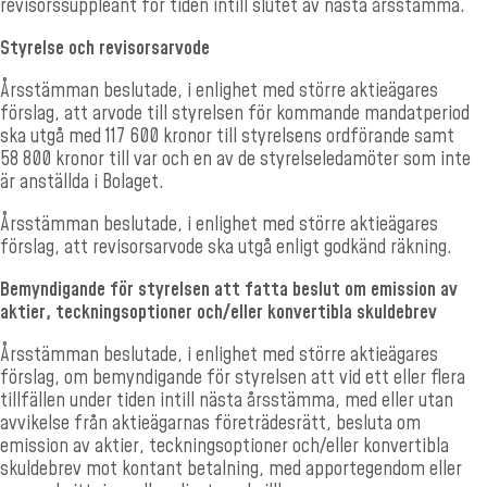
revisorssuppleant för tiden intill slutet av nästa årsstämma.
Styrelse och revisorsarvode
Årsstämman beslutade, i enlighet med större aktieägares
förslag, att arvode till styrelsen för kommande mandatperiod
ska utgå med 117 600 kronor till styrelsens ordförande samt
58
800 kronor till var och en av de styrelseledamöter som inte
är anställda i Bolaget.
Årsstämman beslutade, i enlighet med större aktieägares
förslag, att revisorsarvode ska utgå enligt godkänd räkning.
Bemyndigande för styrelsen att fatta beslut om emission av
aktier, teckningsoptioner och/eller konvertibla skuldebrev
Årsstämman beslutade, i enlighet med större aktieägares
förslag, om bemyndigande för styrelsen att vid ett eller flera
tillfällen under tiden intill nästa årsstämma, med eller utan
avvikelse från aktieägarnas företrädesrätt, besluta om
emission av aktier, teckningsoptioner och/eller konvertibla
skuldebrev mot kontant betalning, med apportegendom eller