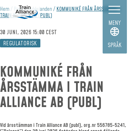
Hem
Pressmeddelanden
KOMMUNIKÉ FRÅN ÅRSSTÄMMA I
TRAIN ALLIANCE AB (PUBL)
MENY
30 JUNI, 2026 15:00 CEST
REGULATORISK
SPRÅK
KOMMUNIKÉ FRÅN
ÅRSSTÄMMA I TRAIN
ALLIANCE AB (PUBL)
Vid årsstämman i Train Alliance AB (publ), org.nr 556785-5241,