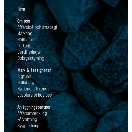
Hem
Om oss
Affärsidé och strategi
Marknad
Hållbarhet
Historik
Certifieringar
Bolagsstyrning
Mark & fastigheter
Sigtuna
Hallsberg
Nationellt linjenät
Etablera er hos oss
Anläggningspartner
Affärsutveckling
Förvaltning
Byggledning