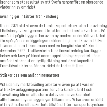
kronor som ett resultat av att Svefa genomfört en oberoende
värdering av området.
Avisning ger intäkter från Hallsberg
Under 2021 slöt vi även de första kapacitetsavtalen för avis­ning
i Hallsberg, vilket genererat intäkter under första kvartalet. På
området pågår byggnation av en ny modern underhållsverkstad
för spårgående anläggningsmaskiner i linje med kraven i EU
:
s
tax­onomi, som tillsammans med en bangård ska stå klar i
december 2022. Trafikverkets funktionsutredning kartlägger
behov och krav på bland annat uppställningskapacitet i Rala-
området stakar ut en tydlig riktning mot ökad kapacitet.
Framtidsutsikterna för om-rådet är fortsatt ljusa.
Stärker oss som anläggningspartner
Vid sidan av markförädling arbetar vi även på att vara en
attraktiv anläggningspartner för våra kunder. Drift och
förvaltning blir en allt större del av denna verksamhet
allteftersom nya anläggningar tillkommer. Vi har även erhållit
ett nytt nationellt säkerhetstill­stånd från Transportstyrelsen