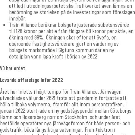
ett led i utredningsarbetet ska Trafikverket även lämna en
bedömning av storleken på de investeringar som föreslagen
innebär.
Train Alliance beräknar bolagets justerade substansvärde
till 128 kronor per aktie från tidigare 68 kronor per aktie, en
ökning med 88%. Ökningen sker efter att Svefa, en
oberoende fastighetsvärderare gjort en värdering av
bolagets markområde i Sigtuna kommun där en ny
detaljplan vann laga kraft i början av 2022.
VD har ordet
Lovande affärsläge inför 2022
Året har inletts i högt tempo för Train Alliance. Järnvägen
utveck­lades väl under 2021 trots att pandemin fortsatte att
hålla tillbaka volymerna, framför allt inom persontrafiken. I
januari 2022 start-ade en ny godstågspendel mellan Göteborgs
Hamn och Rosers­berg norr om Stockholm, och under året
beställde operatörer nya järnvägsfordon för både person- och
godstrafik, båda långsiktiga satsningar. Framtidstron i