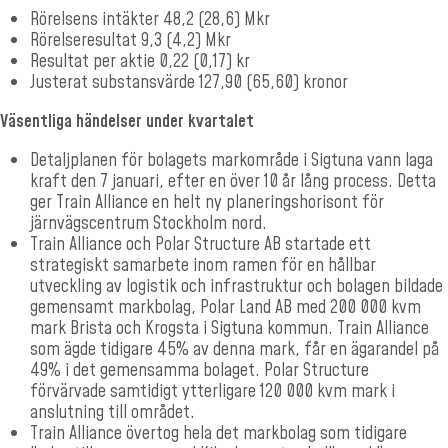
Rörelsens intäkter 48,2 (28,6) Mkr
Rörelseresultat 9,3 (4,2) Mkr
Resultat per aktie 0,22 (0,17) kr
Justerat substansvärde 127,90 (65,60) kronor
Väsentliga händelser under kvartalet
Detaljplanen för bolagets markområde i Sigtuna vann laga
kraft den 7 januari, efter en över 10 år lång process. Detta
ger Train Alliance en helt ny planeringshorisont för
järnvägscentrum Stockholm nord.
Train Alliance och Polar Structure AB startade ett
strategiskt samarbete inom ramen för en hållbar
utveckling av logistik och infrastruktur och bolagen bildade
gemensamt markbolag, Polar Land AB med 200 000 kvm
mark Brista och Krogsta i Sigtuna kommun. Train Alliance
som ägde tidigare 45% av denna mark, får en ägarandel på
49% i det gemensamma bolaget. Polar Structure
förvärvade samtidigt ytterligare 120 000 kvm mark i
anslutning till området.
Train Alliance övertog hela det markbolag som tidigare