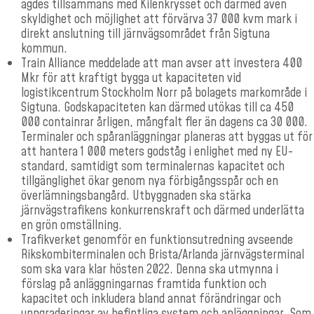
ägdes tillsammans med Kilenkrysset och därmed även
skyldighet och möjlighet att förvärva 37 000 kvm mark i
direkt anslutning till järnvägsområdet från Sigtuna
kommun.
Train Alliance meddelade att man avser att investera 400
Mkr för att kraftigt bygga ut kapaciteten vid
logistikcentrum Stockholm Norr på bolagets markområde i
Sigtuna. Godskapaciteten kan därmed utökas till ca 450
000 containrar årligen, mångfalt fler än dagens ca 30 000.
Terminaler och spåranläggningar planeras att byggas ut för
att hantera 1 000 meters godståg i enlighet med ny EU-
standard, samtidigt som terminalernas kapacitet och
tillgänglighet ökar genom nya förbigångsspår och en
överlämningsbangård. Utbyggnaden ska stärka
järnvägstrafikens konkurrenskraft och därmed underlätta
en grön omställning.
Trafikverket genomför en funktionsutredning avseende
Rikskombiterminalen och Brista/Arlanda järnvägsterminal
som ska vara klar hösten 2022. Denna ska utmynna i
förslag på anläggningarnas framtida funktion och
kapacitet och inkludera bland annat förändringar och
uppgraderingar av befintliga system och anläggningar. Som