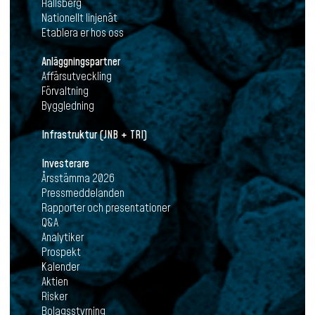
Hallsberg
Nationellt linjenät
Etablera er hos oss
Anläggningspartner
Affärsutveckling
Förvaltning
Byggledning
Infrastruktur (JNB + TRI)
Investerare
Årsstämma 2026
Pressmeddelanden
Rapporter och presentationer
Q&A
Analytiker
Prospekt
Kalender
Aktien
Risker
Bolagsstyrning