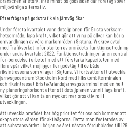
branschen är stark, inte minst på gods­sidan där företag söker
miljövänliga alternativ.
Efterfrågan på godstrafik via järnväg ökar
Under första kvartalet vann detaljplanen för Brista verksam­
hetsområde, laga kraft, vilket gör att vi nu på allvar kan börja
omvandlingen av våra markområden i Sigtuna. Vi skrev avtal
med Trafikverket inför starten av områdets funktionsutredning
under andra kvartalet 2022. Funktionsutredningen är en central
för-beredelse i arbetet med att förstärka kapaciteten med
flera spår vilket möjliggör fler godståg till de båda
riksintressena som vi äger i Sigtuna. Vi fortsätter att utveckla
järnvägscentrum Stockholm Nord med Rikskombiterminalen
och riksintresset Brista/Arlandajärnvägsterminal med en helt
ny planeringshorisont efter att detaljplanen vunnit laga kraft,
vilket gör att vi kan ta en mycket mer proaktiv roll i
utvecklingen.
Att utveckla området har hög prioritet för oss och kommer att
skapa stora värden för aktieägarna. Detta manifesterades av
att substansvärdet i början av året nästan fördubblades till 128