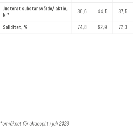
Justerat substansvärde/ aktie,
36,6
44,5
37,5
kr*
Soliditet, %
74,8
92,0
72,3
*omräknat för aktiesplit i juli 2023