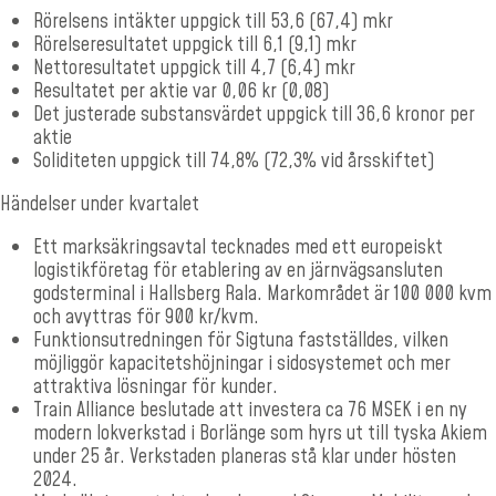
Rörelsens intäkter uppgick till 53,6 (67,4) mkr
Rörelseresultatet uppgick till 6,1 (9,1) mkr
Nettoresultatet uppgick till 4,7 (6,4) mkr
Resultatet per aktie var 0,06 kr (0,08)
Det justerade substansvärdet uppgick till 36,6 kronor per
aktie
Soliditeten uppgick till 74,8% (72,3% vid årsskiftet)
Händelser under kvartalet
Ett marksäkringsavtal tecknades med ett europeiskt
logistikföretag för etablering av en järnvägsansluten
godsterminal i Hallsberg Rala. Markområdet är 100 000 kvm
och avyttras för 900 kr/kvm.
Funktionsutredningen för Sigtuna fastställdes, vilken
möjliggör kapacitetshöjningar i sidosystemet och mer
attraktiva lösningar för kunder.
Train Alliance beslutade att investera ca 76 MSEK i en ny
modern lokverkstad i Borlänge som hyrs ut till tyska Akiem
under 25 år. Verkstaden planeras stå klar under hösten
2024.