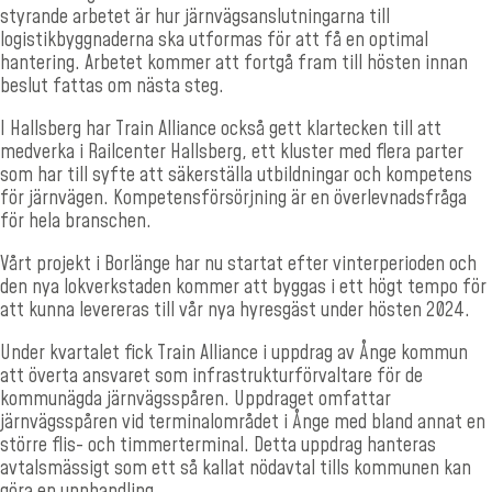
styrande arbetet är hur järnvägsanslutningarna till
logistikbyggnaderna ska utformas för att få en optimal
hantering. Arbetet kommer att fortgå fram till hösten innan
beslut fattas om nästa steg.
I Hallsberg har Train Alliance också gett klartecken till att
medverka i Railcenter Hallsberg, ett kluster med flera parter
som har till syfte att säkerställa utbildningar och kompetens
för järnvägen. Kompetensförsörjning är en överlevnadsfråga
för hela branschen.
Vårt projekt i Borlänge har nu startat efter vinterperioden och
den nya lokverkstaden kommer att byggas i ett högt tempo för
att kunna levereras till vår nya hyresgäst under hösten 2024.
Under kvartalet fick Train Alliance i uppdrag av Ånge kommun
att överta ansvaret som infrastrukturförvaltare för de
kommunägda järnvägsspåren. Uppdraget omfattar
järnvägsspåren vid terminalområdet i Ånge med bland annat en
större flis- och timmerterminal. Detta uppdrag hanteras
avtalsmässigt som ett så kallat nödavtal tills kommunen kan
göra en upphandling.