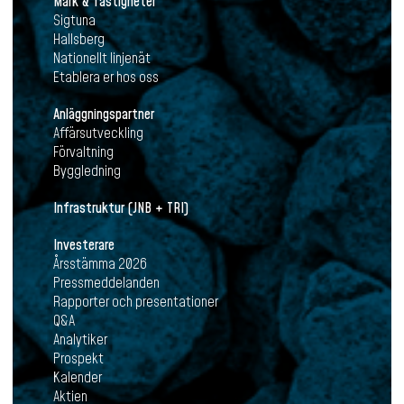
Mark & fastigheter
Sigtuna
Hallsberg
Nationellt linjenät
Etablera er hos oss
Anläggningspartner
Affärsutveckling
Förvaltning
Byggledning
Infrastruktur (JNB + TRI)
Investerare
Årsstämma 2026
Pressmeddelanden
Rapporter och presentationer
Q&A
Analytiker
Prospekt
Kalender
Aktien