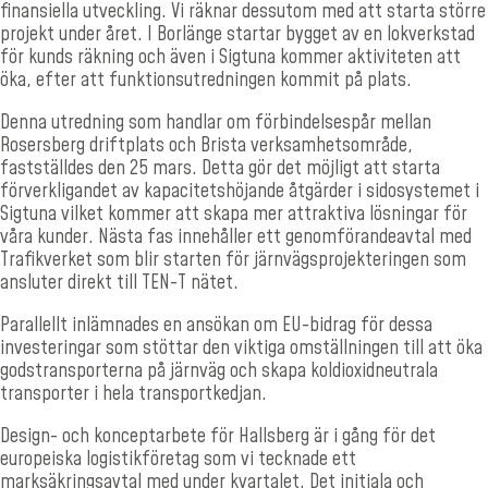
finansiella utveckling. Vi räknar dessutom med att starta större
projekt under året. I Borlänge startar bygget av en lokverkstad
för kunds räkning och även i Sigtuna kommer aktiviteten att
öka, efter att funktionsutredningen kommit på plats.
Denna utredning som handlar om förbindelsespår mellan
Rosersberg driftplats och Brista verksamhetsområde,
fastställdes den 25 mars. Detta gör det möjligt att starta
förverkligandet av kapacitetshöjande åtgärder i sidosystemet i
Sigtuna vilket kommer att skapa mer attraktiva lösningar för
våra kunder. Nästa fas innehåller ett genomförandeavtal med
Trafikverket som blir starten för järnvägsprojekteringen som
ansluter direkt till TEN-T nätet.
Parallellt inlämnades en ansökan om EU-bidrag för dessa
investeringar som stöttar den viktiga omställningen till att öka
godstransporterna på järnväg och skapa koldioxidneutrala
transporter i hela transportkedjan.
Design- och konceptarbete för Hallsberg är i gång för det
europeiska logistikföretag som vi tecknade ett
marksäkringsavtal med under kvartalet. Det initiala och