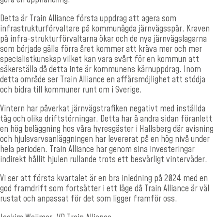
Detta är Train Alliance första uppdrag att agera som
infrastrukturförvaltare på kommunägda järnvägsspår. Kraven
på infra-strukturförvaltarna ökar och de nya järnvägslagarna
som började gälla förra året kommer att kräva mer och mer
specialistkunskap vilket kan vara svårt för en kommun att
säkerställa då detta inte är kommunens kärnuppdrag. Inom
detta område ser Train Alliance en affärsmöjlighet att stödja
och bidra till kommuner runt om i Sverige.
Vintern har påverkat järnvägstrafiken negativt med inställda
tåg och olika driftstörningar. Detta har å andra sidan föranlett
en hög beläggning hos våra hyresgäster i Hallsberg där avisning
och hjulsvarvsanläggningen har levererat på en hög nivå under
hela perioden. Train Alliance har genom sina investeringar
indirekt hållit hjulen rullande trots ett besvärligt vinterväder.
Vi ser att första kvartalet är en bra inledning på 2024 med en
god framdrift som fortsätter i ett läge då Train Alliance är väl
rustat och anpassat för det som ligger framför oss.