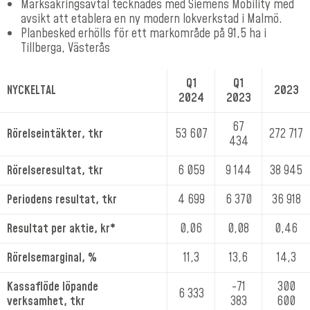
Marksäkringsavtal tecknades med Siemens Mobility med
avsikt att etablera en ny modern lokverkstad i Malmö.
Planbesked erhölls för ett markområde på 91,5 ha i
Tillberga, Västerås
Q1
Q1
NYCKELTAL
2023
2024
2023
67
Rörelseintäkter, tkr
53 607
272 717
434
Rörelseresultat, tkr
6 059
9 144
38 945
Periodens resultat, tkr
4 699
6 370
36 918
Resultat per aktie, kr*
0,06
0,08
0,46
Rörelsemarginal, %
11,3
13,6
14,3
Kassaflöde löpande
-71
300
6 333
verksamhet, tkr
383
600