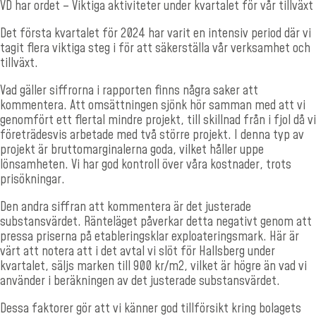
VD har ordet – Viktiga aktiviteter under kvartalet för vår tillväxt
Det första kvartalet för 2024 har varit en intensiv period där vi
tagit flera viktiga steg i för att säkerställa vår verksamhet och
tillväxt.
Vad gäller siffrorna i rapporten finns några saker att
kommentera. Att omsättningen sjönk hör samman med att vi
genomfört ett flertal mindre projekt, till skillnad från i fjol då vi
företrädesvis arbetade med två större projekt. I denna typ av
projekt är bruttomarginalerna goda, vilket håller uppe
lönsamheten. Vi har god kontroll över våra kostnader, trots
prisökningar.
Den andra siffran att kommentera är det justerade
substansvärdet. Ränteläget påverkar detta negativt genom att
pressa priserna på etableringsklar exploateringsmark. Här är
värt att notera att i det avtal vi slöt för Hallsberg under
kvartalet, säljs marken till 900 kr/m2, vilket är högre än vad vi
använder i beräkningen av det justerade substansvärdet.
Dessa faktorer gör att vi känner god tillförsikt kring bolagets