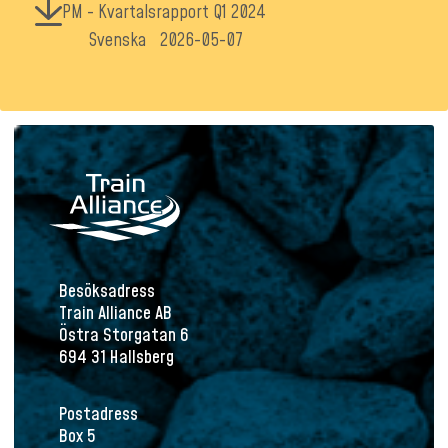
PM - Kvartalsrapport Q1 2024
Svenska
2026-05-07
Besöksadress
Train Alliance AB
Östra Storgatan 6
694 31 Hallsberg
Postadress
Box 5