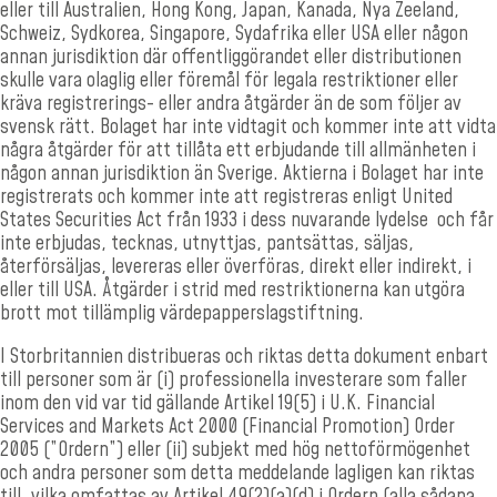
eller till Australien, Hong Kong, Japan, Kanada, Nya Zeeland,
Schweiz, Sydkorea, Singapore, Sydafrika eller USA eller någon
annan jurisdiktion där offentliggörandet eller distributionen
skulle vara olaglig eller föremål för legala restriktioner eller
kräva registrerings- eller andra åtgärder än de som följer av
svensk rätt. Bolaget har inte vidtagit och kommer inte att vidta
några åtgärder för att tillåta ett erbjudande till allmänheten i
någon annan jurisdiktion än Sverige. Aktierna i Bolaget har inte
registrerats och kommer inte att registreras enligt United
States Securities Act från 1933 i dess nuvarande lydelse och får
inte erbjudas, tecknas, utnyttjas, pantsättas, säljas,
återförsäljas, levereras eller överföras, direkt eller indirekt, i
eller till USA. Åtgärder i strid med restriktionerna kan utgöra
brott mot tillämplig värdepapperslagstiftning.
I Storbritannien distribueras och riktas detta dokument enbart
till personer som är (i) professionella investerare som faller
inom den vid var tid gällande Artikel 19(5) i U.K. Financial
Services and Markets Act 2000 (Financial Promotion) Order
2005 (”Ordern”) eller (ii) subjekt med hög nettoförmögenhet
och andra personer som detta meddelande lagligen kan riktas
till, vilka omfattas av Artikel 49(2)(a)­(d) i Ordern (alla sådana