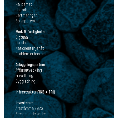
Hållbarhet
Historik
Certifieringar
Bolagsstyrning
Mark & fastigheter
Sigtuna
Hallsberg
Nationellt linjenät
Etablera er hos oss
Anläggningspartner
Affärsutveckling
Förvaltning
Byggledning
Infrastruktur (JNB + TRI)
Investerare
Årsstämma 2026
Pressmeddelanden