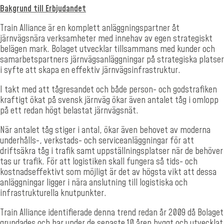
Bakgrund till Erbjudandet
Train Alliance är en komplett anläggningspartner åt
järnvägsnära verksamheter med innehav av egen strategiskt
belägen mark. Bolaget utvecklar tillsammans med kunder och
samarbetspartners järnvägsanläggningar på strategiska platser
i syfte att skapa en effektiv järnvägsinfrastruktur.
I takt med att tågresandet och både person- och godstrafiken
kraftigt ökat på svensk järnväg ökar även antalet tåg i omlopp
på ett redan högt belastat järnvägsnät.
När antalet tåg stiger i antal, ökar även behovet av moderna
underhålls-, verkstads- och serviceanläggningar för att
driftsäkra tåg i trafik samt uppställningsplatser när de behöver
tas ur trafik. För att logistiken skall fungera så tids- och
kostnadseffektivt som möjligt är det av högsta vikt att dessa
anläggningar ligger i nära anslutning till logistiska och
infrastrukturella knutpunkter.
Train Alliance identifierade denna trend redan år 2009 då Bolaget
grundades och har under de senaste 10 åren byggt och utvecklat