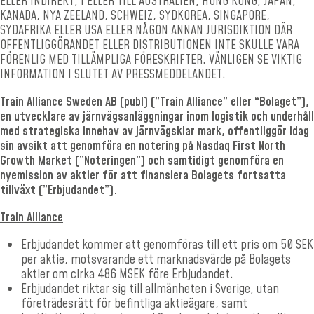
ELLER INDIREKT, I ELLER TILL AUSTRALIEN, HONG KONG, JAPAN,
KANADA, NYA ZEELAND, SCHWEIZ, SYDKOREA, SINGAPORE,
SYDAFRIKA ELLER USA ELLER NÅGON ANNAN JURISDIKTION DÄR
OFFENTLIGGÖRANDET ELLER DISTRIBUTIONEN INTE SKULLE VARA
FÖRENLIG MED TILLÄMPLIGA FÖRESKRIFTER. VÄNLIGEN SE VIKTIG
INFORMATION I SLUTET AV PRESSMEDDELANDET.
Train Alliance Sweden AB (publ) (”Train Alliance” eller “Bolaget”),
en utvecklare av järnvägsanläggningar inom logistik och underhåll
med strategiska innehav av järnvägsklar mark, offentliggör idag
sin avsikt att genomföra en notering på Nasdaq First North
Growth Market (”Noteringen”) och samtidigt genomföra en
nyemission av aktier för att finansiera Bolagets fortsatta
tillväxt (”Erbjudandet”).
Train Alliance
Erbjudandet kommer att genomföras till ett pris om 50 SEK
per aktie, motsvarande ett marknadsvärde på Bolagets
aktier om cirka 486 MSEK före Erbjudandet.
Erbjudandet riktar sig till allmänheten i Sverige, utan
företrädesrätt för befintliga aktieägare, samt