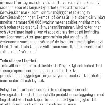
intresset för tågresande. Vid start förvärvade vi mark som vi
sedan inledde ett långsiktigt arbete med att förädla till
järnvägsklar mark, som i sin tur möjliggör etablering av
järnvägsanläggningar. Exempel på detta är i Hallsberg där vi idag
innehar närmare 930 000 kvadratmeter etableringsklar mark
och redan etablerat två järnvägsanläggningar. Med noteringen
och ytterligare kapital kan vi accelerera arbetet på befintliga
områden samt ytterligare geografiska platser där vi är
verksamma samt skapa värde på de investeringsmöjligheter vi
identifierat. Train Alliance välkomnar samtliga intressenter att
följa med på vår resa!”
Train Alliance i korthet
Train Alliance har som affärsidé att långsiktigt och industriellt
försörja operatörer med moderna och effektiva
produktionsanläggningar för järnvägsrelaterade verksamheter
inom underhåll och logistik.
Bolaget arbetar i nära samarbete med operatörer och
hyresgäster för att tillhandahålla produktionsanläggningar med
hög effektivitet och kapacitet som direkt ger möjlighet till
effektivisering och stora kostnadsbesparingar.