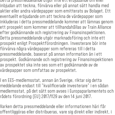
Detta pressmeddelande utgör inte ett erbjudande om eller
inbjudan att teckna, förvärva eller på annat sätt handla med
aktier eller andra värdepapper som emitterats av Bolaget. Ett
eventuellt erbjudande om att teckna de värdepapper som
inkluderas i detta pressmeddelande kommer att lämnas genom
ett prospekt som kommer att tillhandahållas av Train Alliance
efter godkännande och registrering av Finansinspektionen.
Detta pressmeddelande utgör marknadsföring och inte ett
prospekt enligt Prospektförordningen. Investerare bör inte
förvärva några värdepapper som refereras till i detta
pressmeddelande, baserat på annan information än i ett
prospekt. Godkännande och registrering av Finansinspektionen
av prospektet ska inte ses som ett godkännande av de
värdepapper som omfattas av prospektet.
I en EES-medlemsstat, annan än Sverige, riktar sig detta
meddelande endast till ”kvalificerade investerare” i en sådan
medlemsstat, på det sätt som avses i Europaparlamentets och
rådets förordning (EU) 2017/1129 av den 14 juni 2017.
Varken detta pressmeddelande eller informationen häri får
offentliggöras eller distribueras, vare sig direkt eller indirekt, i