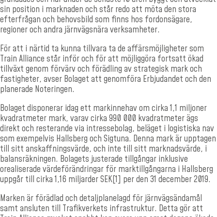
sin position i marknaden och står redo att möta den stora
efterfrågan och behovsbild som finns hos fordonsägare,
regioner och andra järnvägsnära verksamheter.
För att i närtid ta kunna tillvara ta de affärsmöjligheter som
Train Alliance står inför och för att möjliggöra fortsatt ökad
tillväxt genom förvärv och förädling av strategisk mark och
fastigheter, avser Bolaget att genomföra Erbjudandet och den
planerade Noteringen.
Bolaget disponerar idag ett markinnehav om cirka 1,1 miljoner
kvadratmeter mark, varav cirka 990 000 kvadratmeter ägs
direkt och resterande via intressebolag, beläget i logistiska nav
som exempelvis Hallsberg och Sigtuna. Denna mark är upptagen
till sitt anskaffningsvärde, och inte till sitt marknadsvärde, i
balansräkningen. Bolagets justerade tillgångar inklusive
orealiserade värdeförändringar för marktillgångarna i Hallsberg
uppgår till cirka 1,16 miljarder SEK
[1]
per den 31 december 2019.
Marken är förädlad och detaljplanelagd för järnvägsändamål
samt ansluten till Trafikverkets infrastruktur. Detta gör att