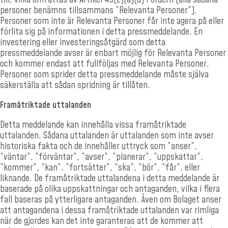
personer benämns tillsammans ”Relevanta Personer”).
Personer som inte är Relevanta Personer får inte agera på eller
förlita sig på informationen i detta pressmeddelande. En
investering eller investeringsåtgärd som detta
pressmeddelande avser är enbart möjlig för Relevanta Personer
och kommer endast att fullföljas med Relevanta Personer.
Personer som sprider detta pressmeddelande måste själva
säkerställa att sådan spridning är tillåten.
Framåtriktade uttalanden
Detta meddelande kan innehålla vissa framåtriktade
uttalanden. Sådana uttalanden är uttalanden som inte avser
historiska fakta och de innehåller uttryck som ”anser”,
”väntar”, ”förväntar”, ”avser”, ”planerar”, ”uppskattar”,
”kommer”, ”kan”, ”fortsätter”, ”ska”, ”bör”, ”får”, eller
liknande. De framåtriktade uttalandena i detta meddelande är
baserade på olika uppskattningar och antaganden, vilka i flera
fall baseras på ytterligare antaganden. Även om Bolaget anser
att antagandena i dessa framåtriktade uttalanden var rimliga
när de gjordes kan det inte garanteras att de kommer att