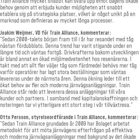
Train Alliance mycket snabbt kan svara upp emot dagens ökade
behov genom att erbjuda kunder möjligheten att snabbt
etablera sig på strategiska platser, vilket är något unikt på en
marknad som definieras av mycket långa processer.
Joakim Weijmer, VD för Train Alliance, kommenterar:
”Sedan 2000-talets början fram till i år har resandet med tåg
nästan fördubblats. Denna trend har varit stigande under en
längre tid och väntas fortgå. Drivkrafterna bakom utvecklingen
är bland annat en ökad miljömedvetenhet hos resenärerna. I
takt med att allt fler väljer tåg som färdmedel behövs mer tåg
varför operatörer har lagt stora beställningar som väntas
levereras under de närmsta åren. Denna ökning leder till ett
ökat behov av fler och moderna järnvägsanläggningar. Train
Alliance står redo att leverera dessa anläggningar till våra
kunder och partners. I samband med kapitalanskaffningen och
noteringen tar vi ytterligare ett stort steg i vår tillväxtresa.”
Otto Persson, styrelseordförande i Train Alliance, kommenterar:
”Sedan Train Alliance grundades år 2009 har Bolaget arbetat
metodiskt för att möta järnvägens efterfrågan på effektiva
och moderna järnvägsanläggningar med bakgrund av det ökade