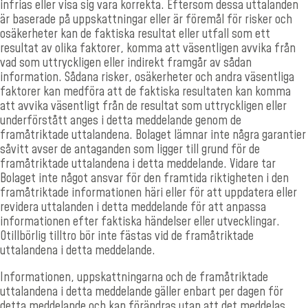
infrias eller visa sig vara korrekta. Eftersom dessa uttalanden
är baserade på uppskattningar eller är föremål för risker och
osäkerheter kan de faktiska resultat eller utfall som ett
resultat av olika faktorer, komma att väsentligen avvika från
vad som uttryckligen eller indirekt framgår av sådan
information. Sådana risker, osäkerheter och andra väsentliga
faktorer kan medföra att de faktiska resultaten kan komma
att avvika väsentligt från de resultat som uttryckligen eller
underförstått anges i detta meddelande genom de
framåtriktade uttalandena. Bolaget lämnar inte några garantier
såvitt avser de antaganden som ligger till grund för de
framåtriktade uttalandena i detta meddelande. Vidare tar
Bolaget inte något ansvar för den framtida riktigheten i den
framåtriktade informationen häri eller för att uppdatera eller
revidera uttalanden i detta meddelande för att anpassa
informationen efter faktiska händelser eller utvecklingar.
Otillbörlig tilltro bör inte fästas vid de framåtriktade
uttalandena i detta meddelande.
Informationen, uppskattningarna och de framåtriktade
uttalandena i detta meddelande gäller enbart per dagen för
detta meddelande och kan förändras utan att det meddelas.