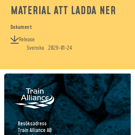
MATERIAL ATT LADDA NER
Dokument
Release
Svenska
2026-01-24
Besöksadress
Train Alliance AB