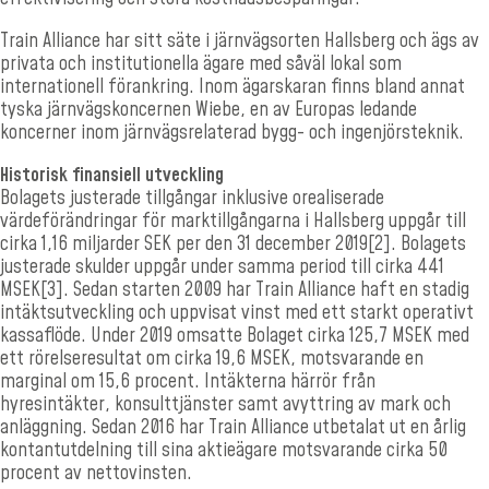
Train Alliance har sitt säte i järnvägsorten Hallsberg och ägs av
privata och institutionella ägare med såväl lokal som
internationell förankring. Inom ägarskaran finns bland annat
tyska järnvägskoncernen Wiebe, en av Europas ledande
koncerner inom järnvägsrelaterad bygg- och ingenjörsteknik.
Historisk finansiell utveckling
Bolagets justerade tillgångar inklusive orealiserade
värdeförändringar för marktillgångarna i Hallsberg uppgår till
cirka 1,16 miljarder SEK per den 31 december 2019
[2]
. Bolagets
justerade skulder uppgår under samma period till cirka 441
MSEK
[3]
. Sedan starten 2009 har Train Alliance haft en stadig
intäktsutveckling och uppvisat vinst med ett starkt operativt
kassaflöde. Under 2019 omsatte Bolaget cirka 125,7 MSEK med
ett rörelseresultat om cirka 19,6 MSEK, motsvarande en
marginal om 15,6 procent. Intäkterna härrör från
hyresintäkter, konsulttjänster samt avyttring av mark och
anläggning. Sedan 2016 har Train Alliance utbetalat ut en årlig
kontantutdelning till sina aktieägare motsvarande cirka 50
procent av nettovinsten.