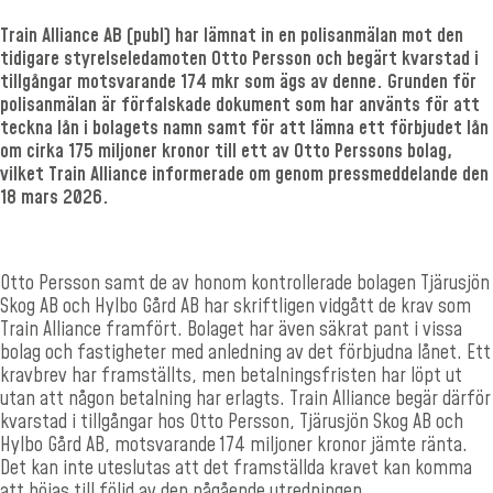
Train Alliance AB (publ) har lämnat in en polisanmälan mot den
tidigare styrelseledamoten Otto Persson och begärt kvarstad i
tillgångar motsvarande 174 mkr som ägs av denne. Grunden för
polisanmälan är förfalskade dokument som har använts för att
teckna lån i bolagets namn samt för att lämna ett förbjudet lån
om cirka 175 miljoner kronor till ett av Otto Perssons bolag,
vilket Train Alliance informerade om genom pressmeddelande den
18 mars 2026.
Otto Persson samt de av honom kontrollerade bolagen Tjärusjön
Skog AB och Hylbo Gård AB har skriftligen vidgått de krav som
Train Alliance framfört. Bolaget har även säkrat pant i vissa
bolag och fastigheter med anledning av det förbjudna lånet. Ett
kravbrev har framställts, men betalningsfristen har löpt ut
utan att någon betalning har erlagts. Train Alliance begär därför
kvarstad i tillgångar hos Otto Persson, Tjärusjön Skog AB och
Hylbo Gård AB, motsvarande 174 miljoner kronor jämte ränta.
Det kan inte uteslutas att det framställda kravet kan komma
att höjas till följd av den pågående utredningen.