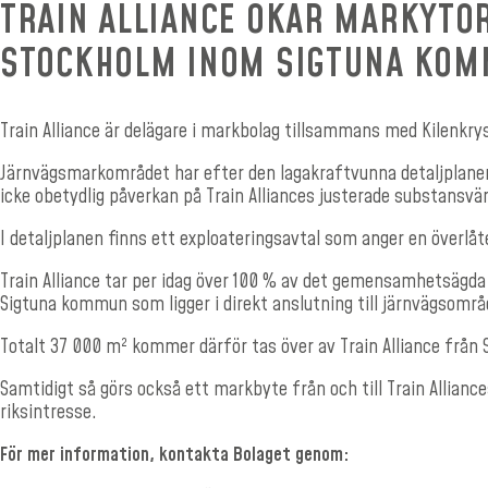
TRAIN ALLIANCE ÖKAR MARKYTO
STOCKHOLM INOM SIGTUNA KO
Train Alliance är delägare i markbolag tillsammans med Kilenkrys
Järnvägsmarkområdet har efter den lagakraftvunna detaljplanen 
icke obetydlig påverkan på Train Alliances justerade substansvär
I detaljplanen finns ett exploateringsavtal som anger en överl
Train Alliance tar per idag över 100 % av det gemensamhetsägda
Sigtuna kommun som ligger i direkt anslutning till järnvägsområ
Totalt 37 000 m² kommer därför tas över av Train Alliance frå
Samtidigt så görs också ett markbyte från och till Train Allian
riksintresse.
För mer information, kontakta Bolaget genom: