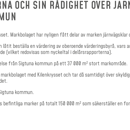
RNA OCH SIN RÅDIGHET ÖVER JÄ
MMUN
set. Markbolaget har nyligen fått delar av marken järnvägsklar d
låtit beställa en värdering av oberoende värderingsbyrå, vars 
de (vilket redovisas som nyckeltal i delårsrapporterna).
åtelse från Sigtuna kommun på ett 37 000 m² stort markområde.
 markbolaget med Kilenkrysset och tar då samtidigt över skyldi
det.
n Sigtuna kommun.
ces befintliga marker på totalt 150 000 m² som säkerställer en f