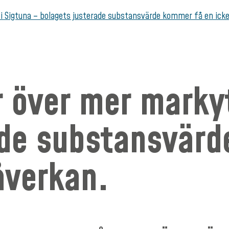
r i Sigtuna – bolagets justerade substansvärde kommer få en icke
ar över mer marky
ade substansvärd
åverkan.