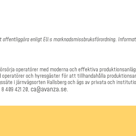
tt offentliggöra enligt EU:s marknadsmissbruksförordning. Inform
lt försörja operatörer med moderna och effektiva produktionsanl
d operatörer och hyresgäster för att tillhandahålla produktions
gssäte i järnvägsorten Hallsberg och ägs av privata och institutio
ca@avanza.se
6 8 409 421 20,
.