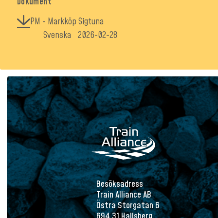
Dokument
PM - Markköp Sigtuna
Svenska
2026-02-28
Besöksadress
Train Alliance AB
Östra Storgatan 6
694 31 Hallsberg