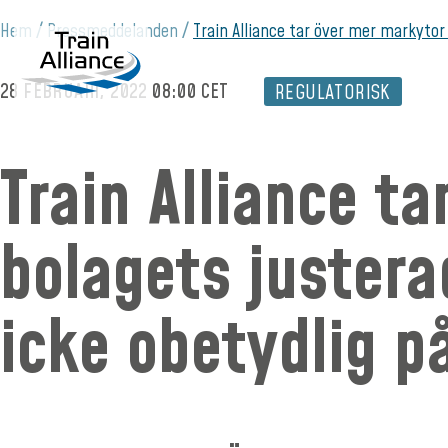
Hem
Pressmeddelanden
Train Alliance tar över mer markyto
28 FEBRUARI, 2022 08:00 CET
REGULATORISK
Train Alliance t
bolagets juster
icke obetydlig p