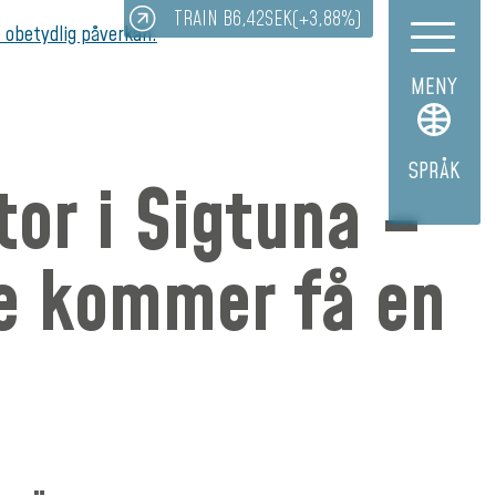
TRAIN B
6,42
SEK
(+3,88%)
 obetydlig påverkan.
MENY
SPRÅK
tor i Sigtuna –
e kommer få en