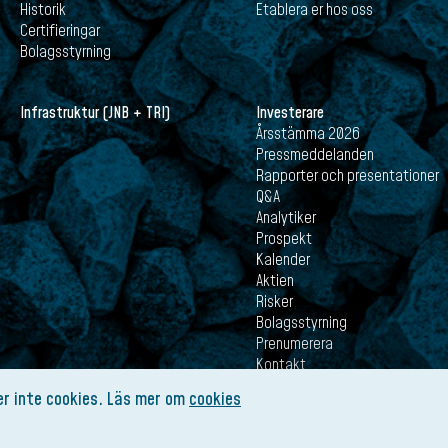
Historik
Etablera er hos oss
Certifieringar
Bolagsstyrning
Infrastruktur (JNB + TRI)
Investerare
Årsstämma 2026
Pressmeddelanden
Rapporter och presentationer
Q&A
Analytiker
Prospekt
Kalender
Aktien
Risker
Bolagsstyrning
Prenumerera
Kontakt
r inte cookies. Läs mer om
cookies
Kontakt