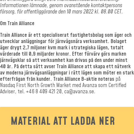
Informationen lämnade, genom ovanstående kontaktpersons
försorg, för offentliggörande den 10 mars 2022 kl. 08.00 CET.
Om Train Alliance
Train Alliance är ett specialiserat fastighetsbolag som äger och
utvecklar anläggningar för järnvägsnära verksamhet. Bolaget
äger drygt 2,7 miljoner kvm mark i strategiska lägen, totalt
värderade till 0,9 miljarder kronor. Efter förvärv görs marken
järnvägsklar så att verksamhet kan drivas på den under minst
40 år. På detta sätt avser Train Alliance att skapa ett nätverk
av moderna järnvägsanläggningar i rätt lägen som möter en stark
efterfrågan från kunder.
Train Alliance B-aktie noteras
på
Nasdaq First North Growth Market med Avanza som Certified
Adviser, tel.
+46 8 409 421 20,
ca@avanza.se
.
MATERIAL ATT LADDA NER