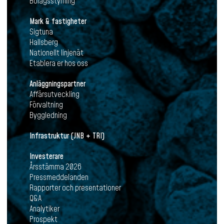
Bolagsstyrning
Mark & fastigheter
Sigtuna
Hallsberg
Nationellt linjenät
Etablera er hos oss
Anläggningspartner
Affärsutveckling
Förvaltning
Byggledning
Infrastruktur (JNB + TRI)
Investerare
Årsstämma 2026
Pressmeddelanden
Rapporter och presentationer
Q&A
Analytiker
Prospekt