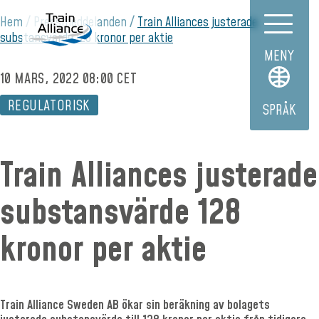
Hem
Pressmeddelanden
Train Alliances justerade
substansvärde 128 kronor per aktie
MENY
10 MARS, 2022 08:00 CET
REGULATORISK
SPRÅK
Train Alliances justerade
substansvärde 128
kronor per aktie
Train Alliance Sweden AB
ökar sin beräkning av bolagets