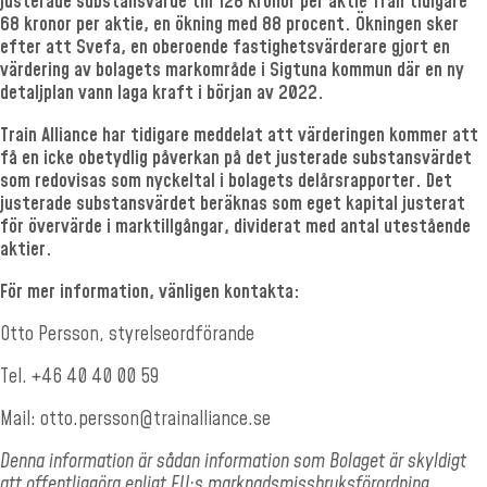
justerade substansvärde till 128 kronor per aktie från tidigare
68 kronor per aktie, en ökning med 88 procent. Ökningen sker
efter att Svefa, en oberoende fastighetsvärderare gjort en
värdering av bolagets markområde i Sigtuna kommun där en ny
detaljplan vann laga kraft i början av 2022.
Train Alliance har tidigare meddelat att värderingen kommer att
få en icke obetydlig påverkan på det justerade substansvärdet
som redovisas som nyckeltal i bolagets delårsrapporter. Det
justerade substansvärdet beräknas som eget kapital justerat
för övervärde i marktillgångar, dividerat med antal utestående
aktier.
För mer information, vänligen kontakta:
Otto Persson, styrelseordförande
Tel. +46 40 40 00 59
Mail:
otto.persson@trainalliance.se
Denna information är sådan information som Bolaget är skyldigt
att offentliggöra enligt EU:s marknadsmissbruksförordning.