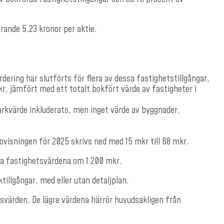
ande 5,23 kronor per aktie.
dering har slutförts för flera av dessa fastighetstillgångar,
, jämfört med ett totalt bokfört värde av fastigheter i
arkvärde inkluderats, men inget värde av byggnader.
dovisningen för 2025 skrivs ned med 15 mkr till 68 mkr.
da fastighetsvärdena om 1 200 mkr.
tillgångar, med eller utan detaljplan.
värden. De lägre värdena härrör huvudsakligen från