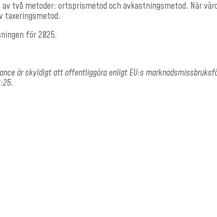
 två metoder: ortsprismetod och avkastningsmetod. När värderi
av taxeringsmetod.
sningen för 2025.
iance är skyldigt att offentliggöra enligt EU:s marknadsmissbruks
0:25.