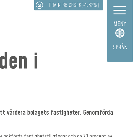
TRAIN B
6,08
SEK
(-1,62%)
MENY
SPRÅK
den i
 att värdera bolagets fastigheter. Genomförda
v bokförda fastighetstillgångar och ca 73 procent av