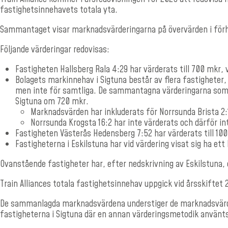
fastighetsinnehavets totala yta.
Sammantaget visar marknadsvärderingarna på övervärden i förhå
Följande värderingar redovisas:
Fastigheten Hallsberg Rala 4:29 har värderats till 700 mkr,
Bolagets markinnehav i Sigtuna består av flera fastigheter, 
men inte för samtliga. De sammantagna värderingarna som g
Sigtuna om 720 mkr.
Marknadsvärden har inkluderats för Norrsunda Brista 2:
Norrsunda Krogsta 16:2 har inte värderats och därför i
Fastigheten Västerås Hedensberg 7:52 har värderats till 10
Fastigheterna i Eskilstuna har vid värdering visat sig ha et
Ovanstående fastigheter har, efter nedskrivning av Eskilstuna
Train Alliances totala fastighetsinnehav uppgick vid årsskiftet 
De sammanlagda marknadsvärdena understiger de marknadsvärden
fastigheterna i Sigtuna där en annan värderingsmetodik använts 