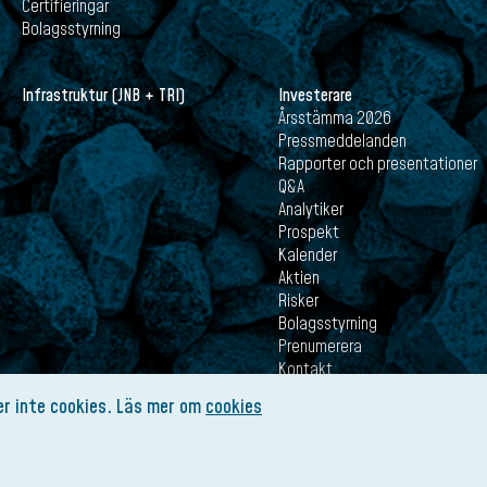
Certifieringar
Bolagsstyrning
Infrastruktur (JNB + TRI)
Investerare
Årsstämma 2026
Pressmeddelanden
Rapporter och presentationer
Q&A
Analytiker
Prospekt
Kalender
Aktien
Risker
Bolagsstyrning
Prenumerera
Kontakt
r inte cookies. Läs mer om
cookies
Kontakt