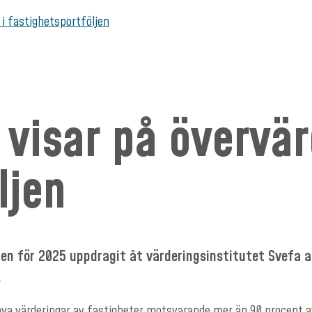
i fastighetsportföljen
visar på övervär
ljen
ingen för 2025 uppdragit åt värderingsinstitutet Svefa
.
 nya värderingar av fastigheter motsvarande mer än 90 procent a