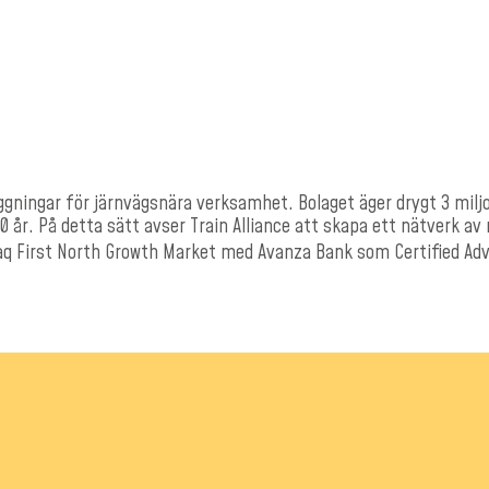
läggningar för järnvägsnära verksamhet. Bolaget äger drygt 3 mil
 år. På detta sätt avser Train Alliance att skapa ett nätverk a
daq First North Growth Market med Avanza Bank som Certified Ad