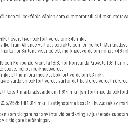
llande till bokförda värden som summerar till 414 mkr, motsvar
 vilket överstiger bokfört värde om 349 mkr.
vilka Train Alliance valt att betrakta som en helhet. Marknadsvär
jorts för Sigtuna visar på ett marknadsvärde om minst 746 mkr
15 och Norrsunda Krogsta 16:3. För Norrsunda Krogsta 16:1 har m
nte åsatts något marknadsvärde.
0 mkr, att jämföra med ett bokfört värde om 63 mkr.
t lägre värde än bokfört värde, varför det bokförda värdet i årsre
, ett totalt marknadsvärde om 1 614 mkr, jämfört med de bokför
2025/2026 till 1 314 mkr. Fastigheterna består i huvudsak av mark
 som tidigare har använts vid beräkning av justerade substans
vid tidigare beräkningar.