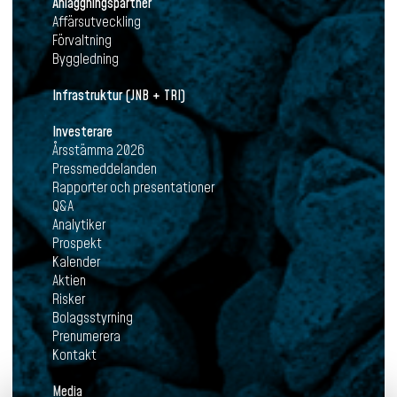
Anläggningspartner
Affärsutveckling
Förvaltning
Byggledning
Infrastruktur (JNB + TRI)
Investerare
Årsstämma 2026
Pressmeddelanden
Rapporter och presentationer
Q&A
Analytiker
Prospekt
Kalender
Aktien
Risker
Bolagsstyrning
Prenumerera
Kontakt
Media