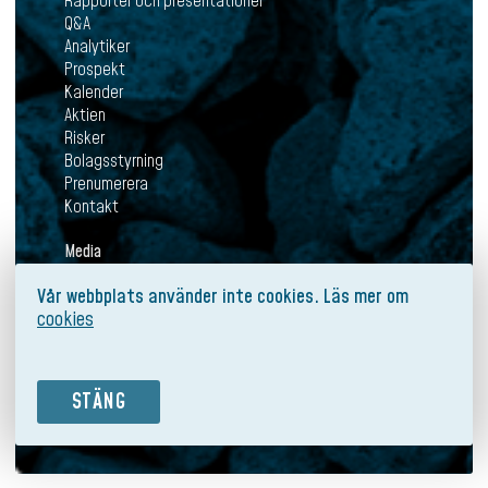
Rapporter och presentationer
Q&A
Analytiker
Prospekt
Kalender
Aktien
Risker
Bolagsstyrning
Prenumerera
Kontakt
Media
Aktuellt
Vår webbplats använder inte cookies. Läs mer om
Pressmeddelanden
cookies
Mediabank
Prenumerera
Kontakt
STÄNG