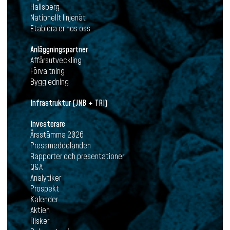
Hallsberg
Nationellt linjenät
Etablera er hos oss
Anläggningspartner
Affärsutveckling
Förvaltning
Byggledning
Infrastruktur (JNB + TRI)
Investerare
Årsstämma 2026
Pressmeddelanden
Rapporter och presentationer
Q&A
Analytiker
Prospekt
Kalender
Aktien
Risker