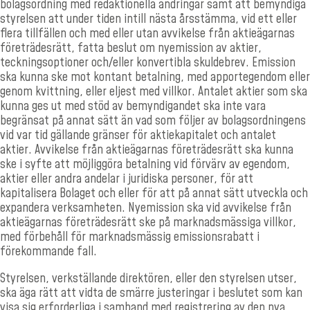
bolagsordning med redaktionella ändringar samt att bemyndiga
styrelsen
att under tiden intill nästa årsstämma, vid ett eller
flera tillfällen och med eller utan avvikelse från aktieägarnas
företrädesrätt, fatta beslut om nyemission av aktier,
teckningsoptioner och/eller konvertibla skuldebrev. Emission
ska kunna ske mot kontant betalning, med apportegendom eller
genom kvittning, eller eljest med villkor. Antalet aktier som ska
kunna ges ut med stöd av bemyndigandet ska inte vara
begränsat på annat sätt än vad som följer av bolagsordningens
vid var tid gällande gränser för aktiekapitalet och antalet
aktier. Avvikelse från aktieägarnas företrädesrätt ska kunna
ske i syfte att möjliggöra betalning vid förvärv av egendom,
aktier eller andra andelar i juridiska personer, för att
kapitalisera Bolaget och eller för att på annat sätt utveckla och
expandera verksamheten. Nyemission ska vid avvikelse från
aktieägarnas företrädesrätt ske på marknadsmässiga villkor,
med förbehåll för marknadsmässig emissionsrabatt i
förekommande fall.
Styrelsen, verkställande direktören, eller den styrelsen utser,
ska äga rätt att vidta de smärre justeringar i beslutet som kan
visa sig erforderliga i samband med registrering av den nya