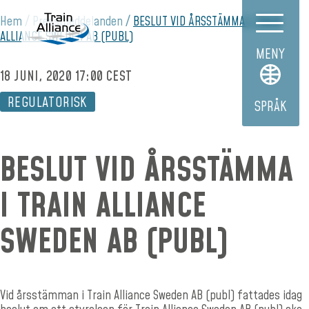
Hem
Pressmeddelanden
BESLUT VID ÅRSSTÄMMA I TRAIN
ALLIANCE SWEDEN AB (PUBL)
MENY
18 JUNI, 2020 17:00 CEST
REGULATORISK
SPRÅK
BESLUT VID ÅRSSTÄMMA
I TRAIN ALLIANCE
SWEDEN AB (PUBL)
Vid årsstämman i Train Alliance Sweden AB (publ) fattades idag