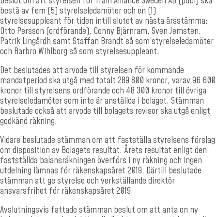
beslut om att styrelsen för Train Alliance Sweden AB (publ) ska
bestå av fem (5) styrelseledamöter och en (1)
styrelsesuppleant för tiden intill slutet av nästa årsstämma:
Otto Persson (ordförande), Conny Bjärnram, Sven Jemsten,
Patrik Lingårdh samt Staffan Brandt så som styrelseledamöter
och Barbro Wihlborg så som styrelsesuppleant.
Det beslutades att arvode till styrelsen för kommande
mandatperiod ska utgå med totalt 289 800 kronor, varav 96 600
kronor till styrelsens ordförande och 48 300 kronor till övriga
styrelseledamöter som inte är anställda i bolaget. Stämman
beslutade också att arvode till bolagets revisor ska utgå enligt
godkänd räkning.
Vidare beslutade stämman om att fastställa styrelsens förslag
om disposition av Bolagets resultat. Årets r
esultat enligt den
fastställda balansräkningen överförs i ny räkning och ingen
utdelning lämnas för räkenskapsåret 2019.
Därtill beslutade
stämman att ge styrelse och verkställande direktör
ansvarsfrihet för räkenskapsåret 2019.
Avslutningsvis fattade stämman beslut om att anta en ny